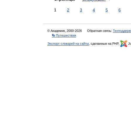
1
2
3
4
5
6
© Академик, 2000-2026
Обратная связь:
Техподдерж
👣 Путешествия
Экспорт словарей на сайты
, сделанные на PHP,
Jo