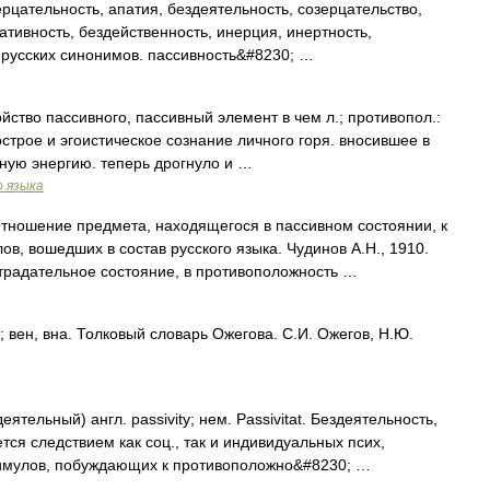
цательность, апатия, бездеятельность, созерцательство,
тивность, бездейственность, инерция, инертность,
 русских синонимов. пассивность&#8230; …
Свойство пассивного, пассивный элемент в чем л.; противопол.:
острое и эгоистическое сознание личного горя. вносившее в
ную энергию. теперь дрогнуло и …
о языка
Отношение предмета, находящегося в пассивном состоянии, к
в, вошедших в состав русского языка. Чудинов А.Н., 1910.
радательное состояние, в противоположность …
вен, вна. Толковый словарь Ожегова. С.И. Ожегов, Н.Ю.
еятельный) англ. passivity; нем. Passivitat. Бездеятельность,
тся следствием как соц., так и индивидуальных псих,
тимулов, побуждающих к противоположно&#8230; …