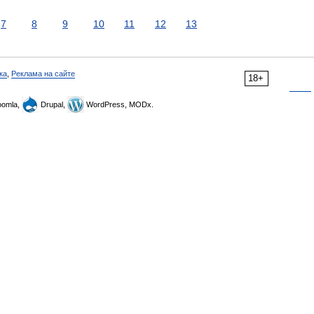
7
8
9
10
11
12
13
ка
,
Реклама на сайте
18+
omla,
Drupal,
WordPress, MODx.