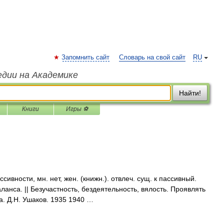
Запомнить сайт
Словарь на свой сайт
RU
едии на Академике
Найти!
Книги
Игры ⚽
ности, мн. нет, жен. (книжн.). отвлеч. сущ. к пассивный.
ланса. || Безучастность, бездеятельность, вялость. Проявлять
а. Д.Н. Ушаков. 1935 1940 …