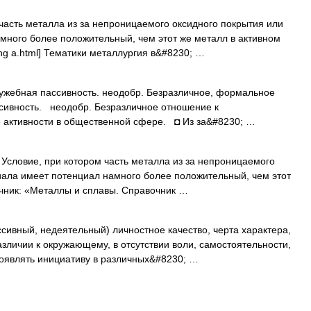
часть металла из за непроницаемого оксидного покрытия или
много более положительный, чем этот же металл в активном
/eng a.html] Тематики металлургия в&#8230; …
ужебная пассивность. неодобр. Безразличное, формальное
сивность. неодобр. Безразличное отношение к
е активности в общественной сфере. ◘ Из за&#8230; …
 Условие, при котором часть металла из за непроницаемого
иала имеет потенциал намного более положительный, чем этот
очник: «Металлы и сплавы. Справочник …
ассивный, недеятельный) личностное качество, черта характера,
зличии к окружающему, в отсутствии воли, самостоятельности,
роявлять инициативу в различных&#8230; …