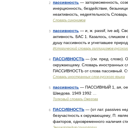
пассивность
— заторможенность, созер
2
инерционность, бездействие, безынициа
неактивность, недеятельность Словарь
Словарь синонимов
пассивность
— и, ж. passif, ive adj. 
3
активность. БАС 1. Казалось, слишком 
душу пассивность и угнетавшее природ
Исторический словарь галлицизмов русског
ПАССИВНОСТЬ
— (см. пред. слово). 
4
окружающему. Словарь иностранных сло
ПАССИВНОСТЬ от слова пассивный. Ст
Словарь иностранных слов русского языка
пассивность
— ПАССИВНЫЙ 1, ая, ое; 
5
Шведова. 1949 1992 …
Толковый словарь Ожегова
ПАССИВНОСТЬ
— (от лат. passives нед
6
безучастность к окружающему; П. являе
факторов, одновременного наличия с
Энциклопедия социологии