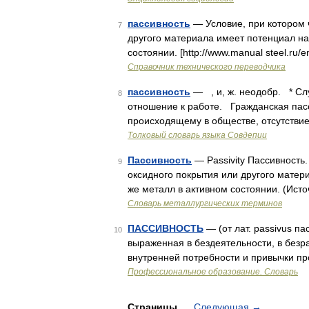
пассивность
— Условие, при котором 
7
другого материала имеет потенциал на
состоянии. [http://www.manual steel.ru
Справочник технического переводчика
пассивность
— , и, ж. неодобр. * Сл
8
отношение к работе. Гражданская пас
происходящему в обществе, отсутстви
Толковый словарь языка Совдепии
Пассивность
— Passivity Пассивность.
9
оксидного покрытия или другого матер
же металл в активном состоянии. (Ист
Словарь металлургических терминов
ПАССИВНОСТЬ
— (от лат. passivus п
10
выраженная в бездеятельности, в безра
внутренней потребности и привычки п
Профессиональное образование. Словарь
Страницы
Следующая
→